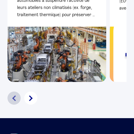
automobiles à suspendre l’activité de
(EU+AE
leurs ateliers non climatisés (ex. forge,
avec pl
traitement thermique) pour préserver …