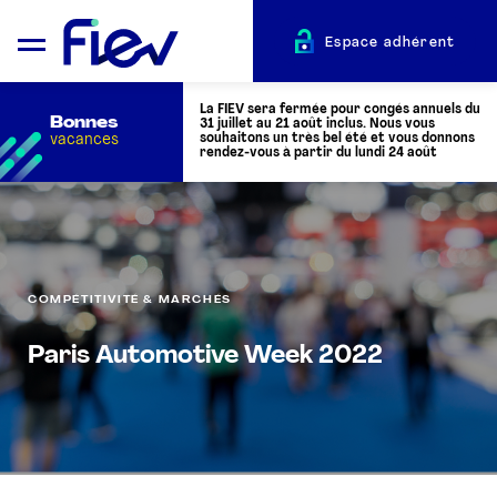
Espace adhérent
La FIEV sera fermée pour congés annuels du
Bonnes
31 juillet au 21 août inclus. Nous vous
vacances
souhaitons un très bel été et vous donnons
rendez-vous à partir du lundi 24 août
QUI SOMMES-NOUS ?
L’AUTOMOTIVE
COMPÉTITIVITÉ & MARCHÉS
Paris Automotive Week 2022
ADHÉRENTS
ACTUALITÉS
ÉVÉNEMENTS