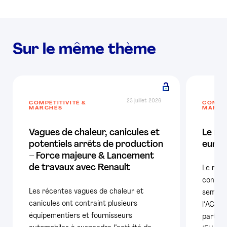
Sur le même thème
23 juillet 2026
COMPÉTITIVITÉ &
COMPÉT
MARCHÉS
MARCH
Vagues de chaleur, canicules et
Le ma
potentiels arrêts de production
europ
– Force majeure & Lancement
de travaux avec Renault
Le mar
confir
Les récentes vagues de chaleur et
semestr
canicules ont contraint plusieurs
l’ACEA,
équipementiers et fournisseurs
particu