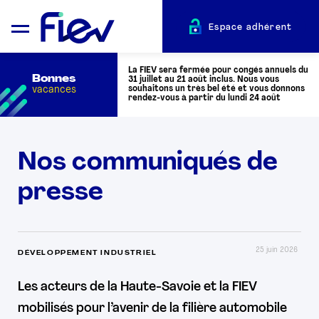
Espace adhérent
La FIEV sera fermée pour congés annuels du
Bonnes
31 juillet au 21 août inclus. Nous vous
vacances
souhaitons un très bel été et vous donnons
rendez-vous à partir du lundi 24 août
QUI SOMMES-NOUS ?
Nos communiqués de
presse
L’AUTOMOTIVE
ADHÉRENTS
25 juin 2026
DÉVELOPPEMENT INDUSTRIEL
ACTUALITÉS
Les acteurs de la Haute-Savoie et la FIEV
mobilisés pour l’avenir de la filière automobile
ÉVÉNEMENTS