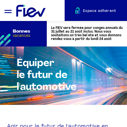
Espace adhérent
La FIEV sera fermée pour congés annuels du
Bonnes
31 juillet au 21 août inclus. Nous vous
vacances
souhaitons un très bel été et vous donnons
rendez-vous à partir du lundi 24 août
QUI SOMMES-NOUS ?
Équiper
le futur de
L’AUTOMOTIVE
l'automotive
ADHÉRENTS
ACTUALITÉS
ÉVÉNEMENTS
Agir pour le futur de l'automotive en