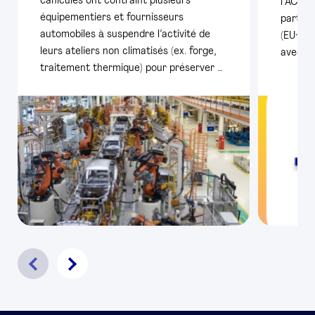
canicules ont contraint plusieurs
l’ACEA,
équipementiers et fournisseurs
particu
automobiles à suspendre l’activité de
(EU+AE
leurs ateliers non climatisés (ex. forge,
avec pl
traitement thermique) pour préserver …