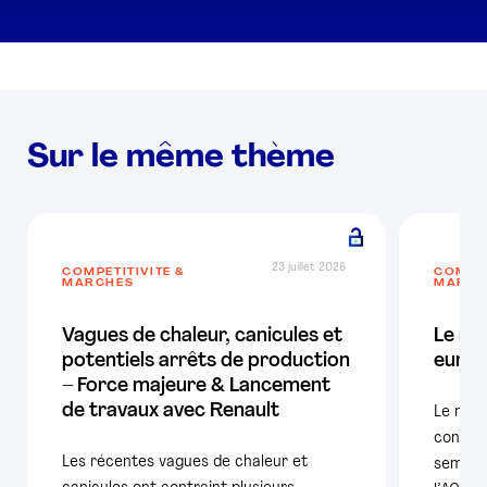
Sur le même thème
23 juillet 2026
COMPÉTITIVITÉ &
COMPÉT
MARCHÉS
MARCH
Vagues de chaleur, canicules et
Le ma
potentiels arrêts de production
europ
– Force majeure & Lancement
de travaux avec Renault
Le mar
confir
Les récentes vagues de chaleur et
semestr