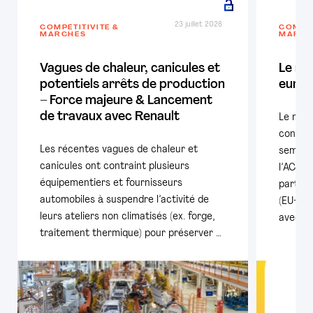
23 juillet 2026
COMPÉTITIVITÉ &
COMPÉT
MARCHÉS
MARCH
Vagues de chaleur, canicules et
Le ma
potentiels arrêts de production
europ
– Force majeure & Lancement
de travaux avec Renault
Le mar
confir
Les récentes vagues de chaleur et
semestr
canicules ont contraint plusieurs
l’ACEA,
équipementiers et fournisseurs
particu
automobiles à suspendre l’activité de
(EU+AE
leurs ateliers non climatisés (ex. forge,
avec pl
traitement thermique) pour préserver …