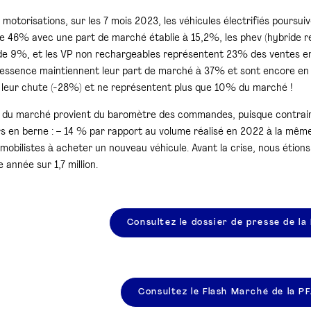
motorisations, sur les 7 mois 2023, les véhicules électrifiés poursui
e 46% avec une part de marché établie à 15,2%, les phev (hybride 
e 9%, et les VP non rechargeables représentent 23% des ventes en
essence maintiennent leur part de marché à 37% et sont encore en ha
 leur chute (-28%) et ne représentent plus que 10% du marché !
e du marché provient du baromètre des commandes, puisque contrai
rs en berne : – 14 % par rapport au volume réalisé en 2022 à la mêm
mobilistes à acheter un nouveau véhicule. Avant la crise, nous étions 
 année sur 1,7 million.
Consultez le dossier de presse de la
Consultez le Flash Marché de la P