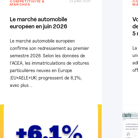
23 juillet 2026
COMPÉTITIVITÉ &
CO
MARCHÉS
M
Le marché automobile
V
européen en juin 2026
de
5 
Le marché automobile européen
La
confirme son redressement au premier
un
semestre 2026. Selon les données de
ad
l’ACEA, les immatriculations de voitures
of
particulières neuves en Europe
(EU+AELE+UK) progressent de 6,1%,
avec plus …