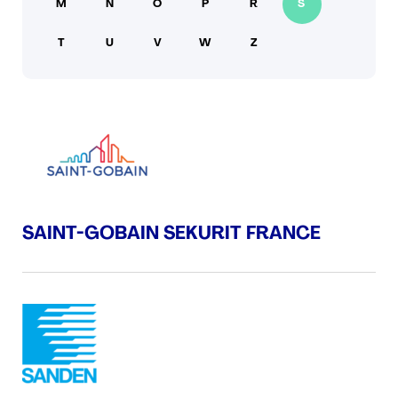
M
N
O
P
R
S
PRESSE
T
U
V
W
Z
SAINT-GOBAIN SEKURIT FRANCE