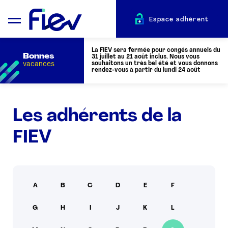
Espace adhérent
La FIEV sera fermée pour congés annuels du
Bonnes
31 juillet au 21 août inclus. Nous vous
vacances
souhaitons un très bel été et vous donnons
rendez-vous à partir du lundi 24 août
QUI SOMMES-NOUS ?
Les adhérents de la
FIEV
L’AUTOMOTIVE
ADHÉRENTS
A
B
C
D
E
F
ACTUALITÉS
G
H
I
J
K
L
ÉVÉNEMENTS