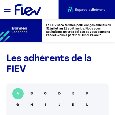
Espace adhérent
La FIEV sera fermée pour congés annuels du
Bonnes
31 juillet au 21 août inclus. Nous vous
vacances
souhaitons un très bel été et vous donnons
rendez-vous à partir du lundi 24 août
QUI SOMMES-NOUS ?
Les adhérents de la
FIEV
L’AUTOMOTIVE
ADHÉRENTS
A
B
C
D
E
F
ACTUALITÉS
G
H
I
J
K
L
ÉVÉNEMENTS