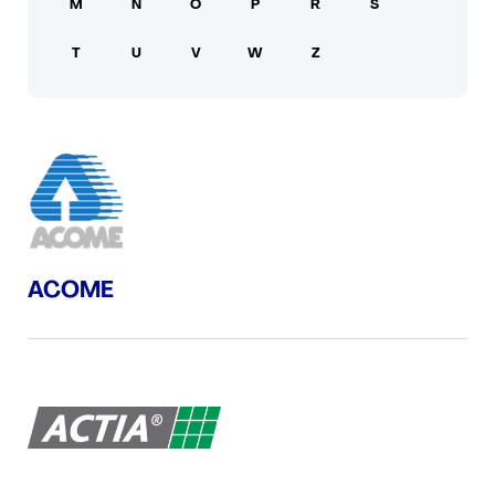
M
N
O
P
R
S
PRESSE
T
U
V
W
Z
ACOME