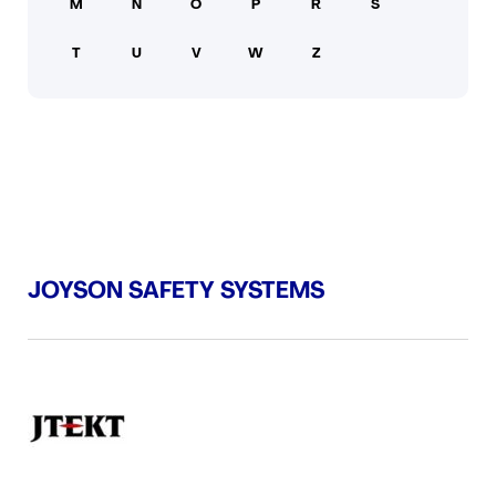
M
N
O
P
R
S
PRESSE
T
U
V
W
Z
JOYSON SAFETY SYSTEMS