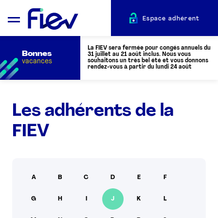
Espace adhérent
La FIEV sera fermée pour congés annuels du
Bonnes
31 juillet au 21 août inclus. Nous vous
vacances
souhaitons un très bel été et vous donnons
rendez-vous à partir du lundi 24 août
QUI SOMMES-NOUS ?
Les adhérents de la
FIEV
L’AUTOMOTIVE
ADHÉRENTS
A
B
C
D
E
F
ACTUALITÉS
G
H
I
J
K
L
ÉVÉNEMENTS