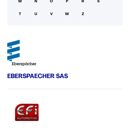
M
N
O
P
R
S
PRESSE
T
U
V
W
Z
EBERSPAECHER SAS