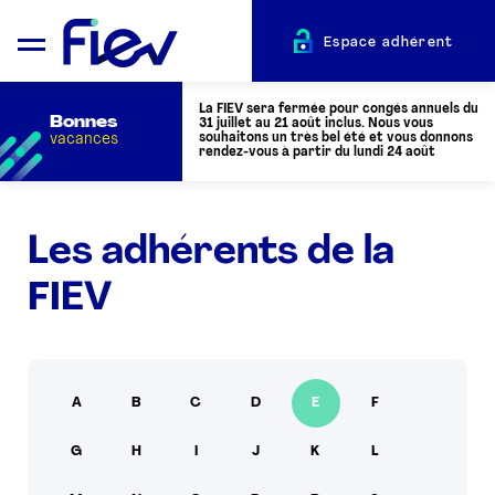
Espace adhérent
La FIEV sera fermée pour congés annuels du
Bonnes
31 juillet au 21 août inclus. Nous vous
vacances
souhaitons un très bel été et vous donnons
rendez-vous à partir du lundi 24 août
QUI SOMMES-NOUS ?
Les adhérents de la
FIEV
L’AUTOMOTIVE
ADHÉRENTS
A
B
C
D
E
F
ACTUALITÉS
G
H
I
J
K
L
ÉVÉNEMENTS