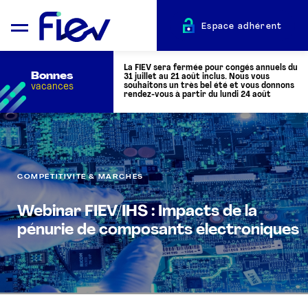
Espace adhérent
La FIEV sera fermée pour congés annuels du
Bonnes
31 juillet au 21 août inclus. Nous vous
vacances
souhaitons un très bel été et vous donnons
rendez-vous à partir du lundi 24 août
QUI SOMMES-NOUS ?
COMPÉTITIVITÉ & MARCHÉS
L’AUTOMOTIVE
Webinar FIEV/IHS : Impacts de la
ADHÉRENTS
pénurie de composants électroniques
ACTUALITÉS
ÉVÉNEMENTS