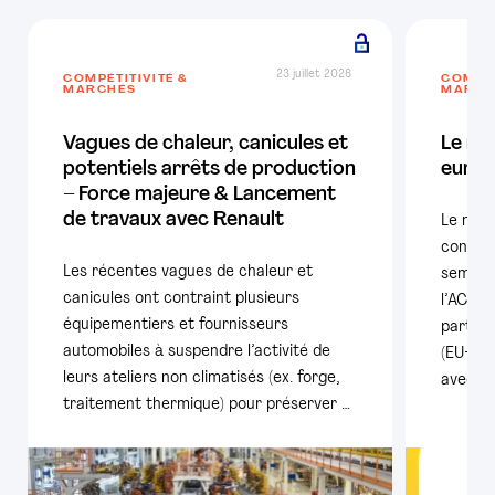
23 juillet 2026
COMPÉTITIVITÉ &
COMPÉT
MARCHÉS
MARCH
Vagues de chaleur, canicules et
Le ma
potentiels arrêts de production
europ
– Force majeure & Lancement
de travaux avec Renault
Le mar
confir
Les récentes vagues de chaleur et
semestr
canicules ont contraint plusieurs
l’ACEA,
équipementiers et fournisseurs
particu
automobiles à suspendre l’activité de
(EU+AE
leurs ateliers non climatisés (ex. forge,
avec pl
traitement thermique) pour préserver …