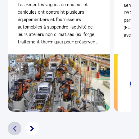
Les récentes vagues de chaleur et
semestr
canicules ont contraint plusieurs
l’ACEA,
équipementiers et fournisseurs
particu
automobiles à suspendre l’activité de
(EU+AE
leurs ateliers non climatisés (ex. forge,
avec pl
traitement thermique) pour préserver …