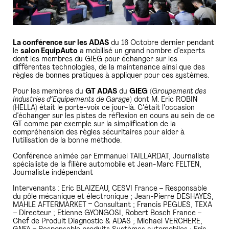
La conférence sur les ADAS
du 16 Octobre dernier pendant
le
salon EquipAuto
a mobilisé un grand nombre d’experts
dont les membres du GIEG pour échanger sur les
différentes technologies, de la maintenance ainsi que des
règles de bonnes pratiques à appliquer pour ces systèmes.
Pour les membres du
GT ADAS
du
GIEG
(
Groupement des
Industries d’Equipements de Garage
) dont M. Eric ROBIN
(HELLA) était le porte-voix ce jour-là. C’était l’occasion
d’échanger sur les pistes de réflexion en cours au sein de ce
GT comme par exemple sur la simplification de la
compréhension des règles sécuritaires pour aider à
l’utilisation de la bonne méthode.
Conférence animée par Emmanuel TAILLARDAT, Journaliste
spécialiste de la filière automobile et Jean-Marc FELTEN,
Journaliste indépendant
Intervenants : Eric BLAIZEAU, CESVI France – Responsable
du pôle mécanique et électronique ; Jean-Pierre DESHAYES,
MAHLE AFTERMARKET – Consultant ; Francis PEGUES, TEXA
– Directeur ; Etienne GYONGOSI, Robert Bosch France –
Chef de Produit Diagnostic & ADAS ; Michaël VERCHERE,