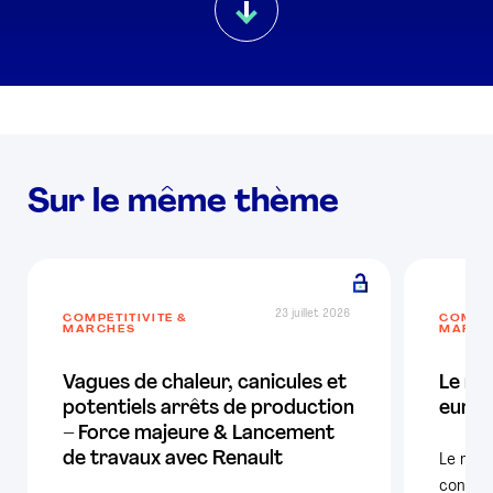
Sur le même thème
23 juillet 2026
COMPÉTITIVITÉ &
COMPÉT
MARCHÉS
MARCH
Vagues de chaleur, canicules et
Le ma
potentiels arrêts de production
europ
– Force majeure & Lancement
de travaux avec Renault
Le mar
confir