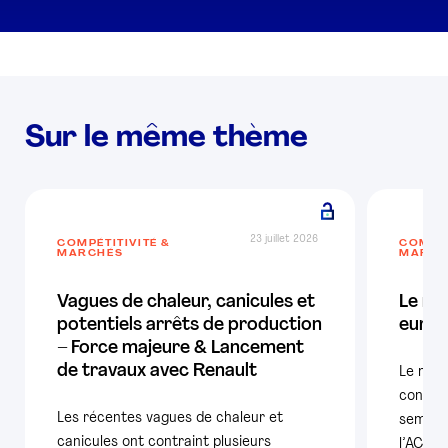
Sur le même thème
23 juillet 2026
COMPÉTITIVITÉ &
COMPÉT
MARCHÉS
MARCH
Vagues de chaleur, canicules et
Le ma
potentiels arrêts de production
europ
– Force majeure & Lancement
de travaux avec Renault
Le mar
confir
Les récentes vagues de chaleur et
semestr
canicules ont contraint plusieurs
l’ACEA,