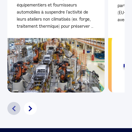
équipementiers et fournisseurs
particu
automobiles à suspendre l’activité de
(EU+AE
leurs ateliers non climatisés (ex. forge,
avec pl
traitement thermique) pour préserver …