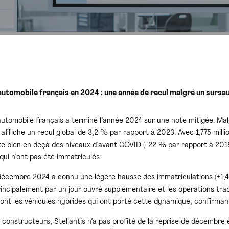
utomobile français en 2024 : une année de recul malgré un surs
utomobile français a terminé l’année 2024 sur une note mitigée. Mal
 affiche un recul global de 3,2 % par rapport à 2023. Avec 1,775 millio
e bien en deçà des niveaux d’avant COVID (-22 % par rapport à 2019)
 qui n’ont pas été immatriculés.
décembre 2024 a connu une légère hausse des immatriculations (+1,47
rincipalement par un jour ouvré supplémentaire et les opérations trad
ont les véhicules hybrides qui ont porté cette dynamique, confirmant 
constructeurs, Stellantis n’a pas profité de la reprise de décembre 