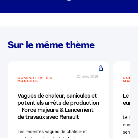
Sur le même thème
23 juillet 2026
COMPÉTITIVITÉ &
COMPÉT
MARCHÉS
MARCH
Vagues de chaleur, canicules et
Le ma
potentiels arrêts de production
europ
– Force majeure & Lancement
de travaux avec Renault
Le mar
confir
Les récentes vagues de chaleur et
semestr