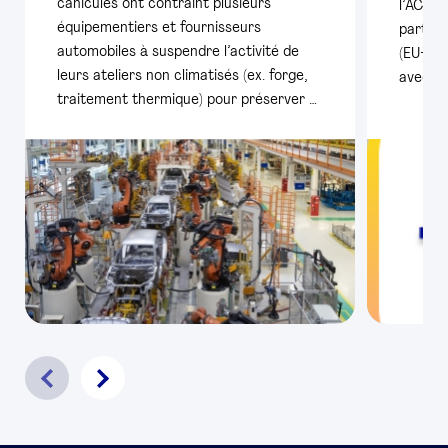
canicules ont contraint plusieurs
l’ACEA,
équipementiers et fournisseurs
particu
automobiles à suspendre l’activité de
(EU+AE
leurs ateliers non climatisés (ex. forge,
avec pl
traitement thermique) pour préserver …