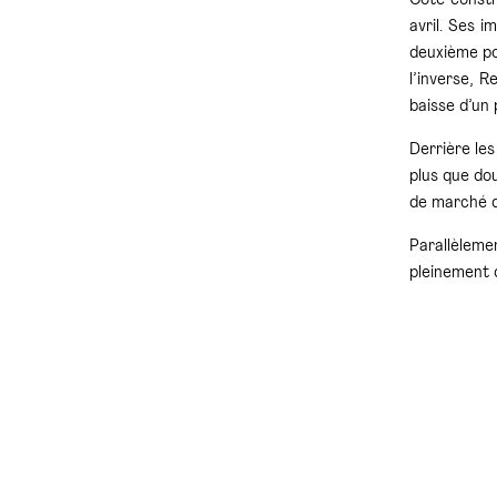
Côté constr
avril. Ses 
deuxième po
l’inverse,
Re
baisse d’un 
Derrière le
plus que do
de marché 
Parallèleme
pleinement d