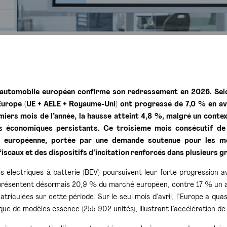
automobile européen confirme son redressement en 2026. Selon 
urope (UE + AELE + Royaume-Uni) ont progressé de 7,0 % en avril
iers mois de l’année, la hausse atteint 4,8 %, malgré un conte
s économiques persistants. Ce troisième mois consécutif de c
 européenne, portée par une demande soutenue pour les mot
iscaux et des dispositifs d’incitation renforcés dans plusieurs
es électriques à batterie (BEV) poursuivent leur forte progression a
eprésentent désormais 20,9 % du marché européen, contre 17 % un an 
triculées sur cette période. Sur le seul mois d’avril, l’Europe a qu
que de modèles essence (255 902 unités), illustrant l’accélération de 