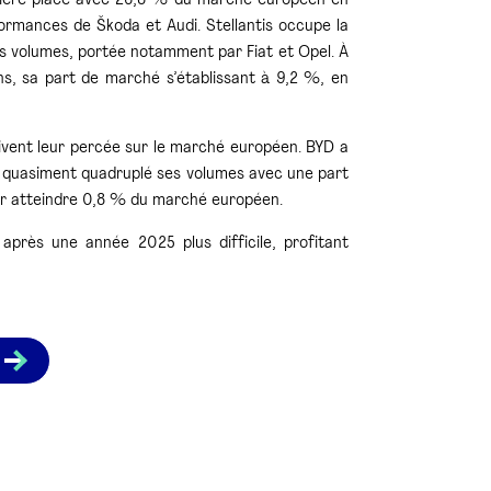
ière place avec 26,8 % du marché européen en
formances de Škoda et Audi.
Stellantis
occupe la
s volumes, portée notamment par Fiat et Opel. À
s, sa part de marché s’établissant à 9,2 %, en
uivent leur percée sur le marché européen.
BYD
a
quasiment quadruplé ses volumes avec une part
our atteindre 0,8 % du marché européen.
près une année 2025 plus difficile, profitant