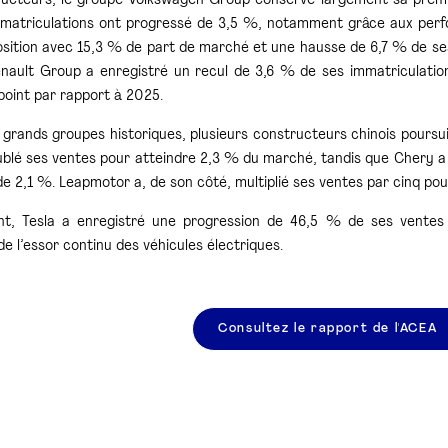
ucteurs, le groupe
Volkswagen Group
conserve largement sa prem
immatriculations ont progressé de 3,5 %, notamment grâce aux per
sition avec 15,3 % de part de marché et une hausse de 6,7 % de se
nault Group
a enregistré un recul de 3,6 % de ses immatriculation
point par rapport à 2025.
s grands groupes historiques, plusieurs constructeurs chinois pours
ublé ses ventes pour atteindre 2,3 % du marché, tandis que
Chery
a 
de 2,1 %.
Leapmotor
a, de son côté, multiplié ses ventes par cinq p
nt,
Tesla
a enregistré une progression de 46,5 % de ses ventes a
e l’essor continu des véhicules électriques.
Consultez le rapport de l'ACEA