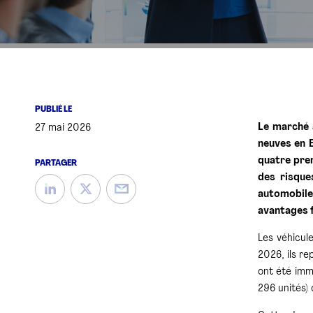
PUBLIÉ LE
Le marché 
27 mai 2026
neuves en E
quatre prem
PARTAGER
des risque
automobile
avantages f
Les véhicul
2026, ils r
ont été imma
296 unités) 