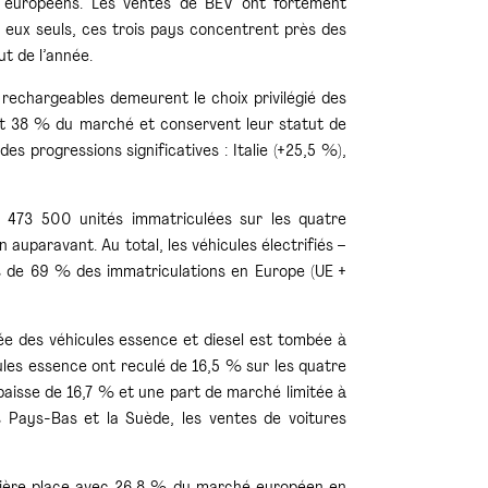
s européens. Les ventes de BEV ont fortement
À eux seuls, ces trois pays concentrent près des
t de l’année.
 rechargeables demeurent le choix privilégié des
ent 38 % du marché et conservent leur statut de
 progressions significatives : Italie (+25,5 %),
c 473 500 unités immatriculées sur les quatre
auparavant. Au total, les véhicules électrifiés –
s de 69 % des immatriculations en Europe (UE +
lée des véhicules essence et diesel est tombée à
les essence ont reculé de 16,5 % sur les quatre
 baisse de 16,7 % et une part de marché limitée à
s Pays-Bas et la Suède, les ventes de voitures