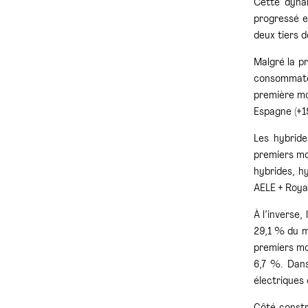
Cette dyna
progressé e
deux tiers d
Malgré la p
consommateu
première mo
Espagne (+19
Les hybride
premiers moi
hybrides, h
AELE + Roya
À l’inverse
29,1 % du m
premiers moi
6,7 %. Dans
électriques