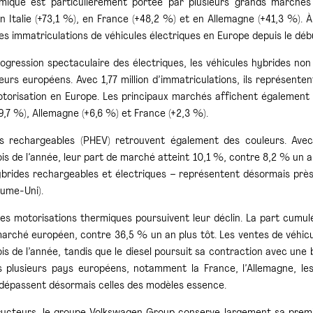
mique est particulièrement portée par plusieurs grands marché
n Italie (+73,1 %), en France (+48,2 %) et en Allemagne (+41,3 %). 
es immatriculations de véhicules électriques en Europe depuis le débu
rogression spectaculaire des électriques, les véhicules hybrides non
rs européens. Avec 1,77 million d’immatriculations, ils représent
torisation en Europe. Les principaux marchés affichent également des
,7 %), Allemagne (+6,6 %) et France (+2,3 %).
s rechargeables (PHEV) retrouvent également des couleurs. Ave
s de l’année, leur part de marché atteint 10,1 %, contre 8,2 % un an 
ybrides rechargeables et électriques – représentent désormais prè
ume-Uni).
, les motorisations thermiques poursuivent leur déclin. La part cumu
arché européen, contre 36,5 % un an plus tôt. Les ventes de véhicu
s de l’année, tandis que le diesel poursuit sa contraction avec une
 plusieurs pays européens, notamment la France, l’Allemagne, le
 dépassent désormais celles des modèles essence.