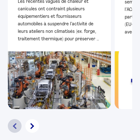
Les récentes vagues de chaleur et
semestr
canicules ont contraint plusieurs
l’ACEA,
équipementiers et fournisseurs
particu
automobiles à suspendre l’activité de
(EU+AE
leurs ateliers non climatisés (ex. forge,
avec pl
traitement thermique) pour préserver …