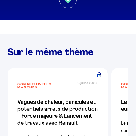
Sur le même thème
23 juillet 2026
COMPÉTITIVITÉ &
COMPÉT
MARCHÉS
MARCH
Vagues de chaleur, canicules et
Le ma
potentiels arrêts de production
europ
– Force majeure & Lancement
de travaux avec Renault
Le mar
confir