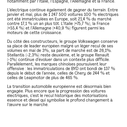
notamment par l’Italie, l’Espagne, l’Allemagne et la France.
L’électrique continue également de gagner du terrain. Entre
janvier et mai, plus de 1 247 500 voitures 100 % électriques
ont été immatriculées en Europe, soit 21,4 % du marché
contre 17,1 % un an plus tôt. L’Italie (+75,7 %), la France
(+55,4 %) et l’Allemagne (+40,9 %) figurent parmi les
moteurs de cette croissance.
Du côté des constructeurs, le groupe Volkswagen conserve
sa place de leader européen malgré un léger recul de ses
volumes en mai de 3%, sa part de marché est de 26,1%.
Stellantis (-2,3%) reste deuxième, et le groupe Renault
(-1%) continue d’évoluer dans un contexte plus difficile.
Parallèlement, les marques chinoises poursuivent leur
offensive : les immatriculations de BYD ont bondi de 137 %
depuis le début de l’année, celles de Chery de 244 % et
celles de Leapmotor de plus de 465 %.
La transition automobile européenne est désormais bien
engagée. Plus encore que la progression des voitures
électriques, c’est le recul historique des motorisations
essence et diesel qui symbolise le profond changement à
l’œuvre sur le marché.