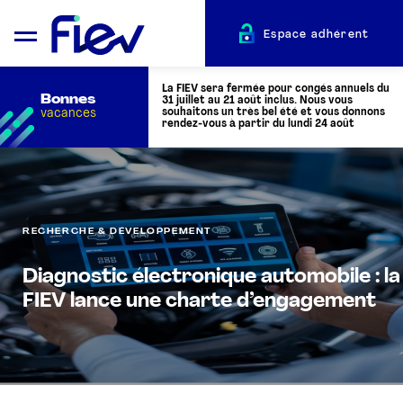
Espace adhérent
La FIEV sera fermée pour congés annuels du
Bonnes
31 juillet au 21 août inclus. Nous vous
vacances
souhaitons un très bel été et vous donnons
rendez-vous à partir du lundi 24 août
QUI SOMMES-NOUS ?
RECHERCHE & DÉVELOPPEMENT
L’AUTOMOTIVE
Diagnostic électronique automobile : la
ADHÉRENTS
FIEV lance une charte d’engagement
ACTUALITÉS
ÉVÉNEMENTS