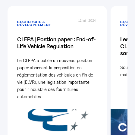
12 juin 2024
RECHERCHE &
RECHE
DÉVELOPPEMENT
DÉVEL
CLEPA | Postion paper : End-of-
Les c
Life Vehicle Regulation
CLEPA
sont 
Le CLEPA a publié un nouveau position
Soumett
paper abordant la proposition de
mai.
réglementation des véhicules en fin de
vie (ELVR), une législation importante
pour l’industrie des fournitures
automobiles.