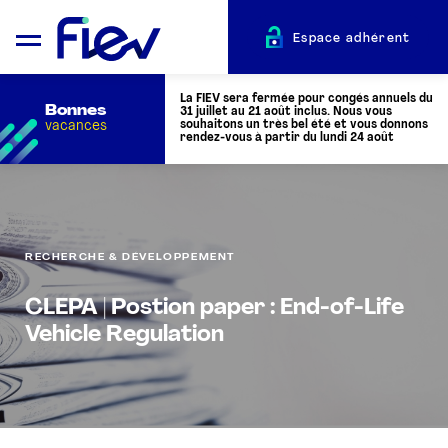
Espace adhérent
La FIEV sera fermée pour congés annuels du
Bonnes
31 juillet au 21 août inclus. Nous vous
vacances
souhaitons un très bel été et vous donnons
rendez-vous à partir du lundi 24 août
QUI SOMMES-NOUS ?
RECHERCHE & DÉVELOPPEMENT
L’AUTOMOTIVE
CLEPA | Postion paper : End-of-Life
ADHÉRENTS
Vehicle Regulation
ACTUALITÉS
ÉVÉNEMENTS