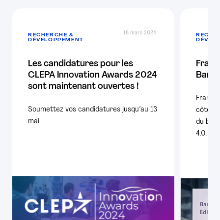
18 mars 2024
RECHERCHE &
RECHE
DÉVELOPPEMENT
DÉVEL
Les candidatures pour les
France
CLEPA Innovation Awards 2024
Barom
sont maintenant ouvertes !
France 
Soumettez vos candidatures jusqu’au 13
côtés d
mai.
du baro
4.0.