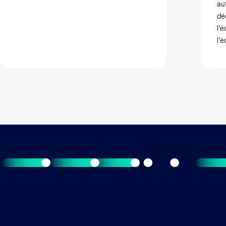
au
dé
l’
l’