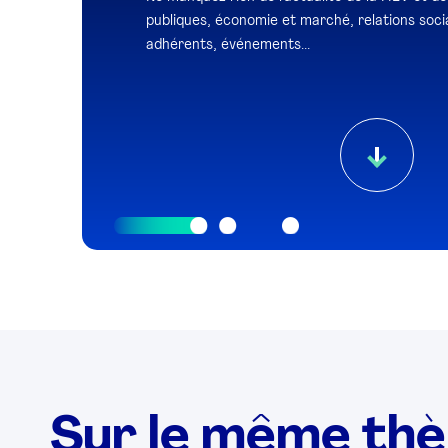
publiques, économie et marché, relations socia
adhérents, événements...
Sur le même th