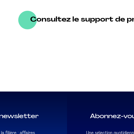
Consultez le support de p
newsletter
Abonnez-vou
a filière : affaires
Une sélection quotidienn