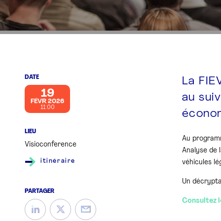
DATE
La FIE
19
au sui
FÉVR 2026
11:00
économ
LIEU
Au program
Visioconference
Analyse de 
itinéraire
véhicules lé
Un décrypta
PARTAGER
Consultez l