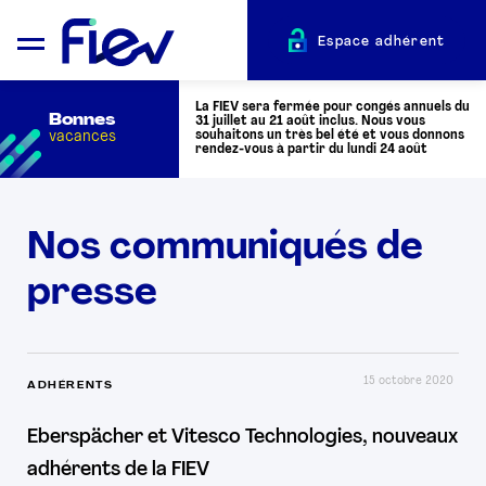
Espace adhérent
La FIEV sera fermée pour congés annuels du
Bonnes
31 juillet au 21 août inclus. Nous vous
vacances
souhaitons un très bel été et vous donnons
rendez-vous à partir du lundi 24 août
QUI SOMMES-NOUS ?
Nos communiqués de
presse
L’AUTOMOTIVE
ADHÉRENTS
15 octobre 2020
ADHÉRENTS
ACTUALITÉS
Eberspächer et Vitesco Technologies, nouveaux
adhérents de la FIEV
ÉVÉNEMENTS