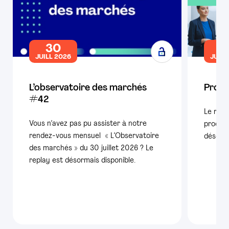
30
1
JUILL 2026
JUILL
L’observatoire des marchés
Produ
#42
Le repl
Vous n’avez pas pu assister à notre
product
rendez-vous mensuel « L’Observatoire
désorma
des marchés » du 30 juillet 2026 ? Le
replay est désormais disponible.