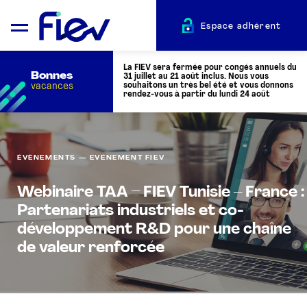
Espace adhérent
La FIEV sera fermée pour congés annuels du
Bonnes
31 juillet au 21 août inclus. Nous vous
vacances
souhaitons un très bel été et vous donnons
rendez-vous à partir du lundi 24 août
QUI SOMMES-NOUS ?
ÉVÈNEMENTS — EVÉNEMENT FIEV
L’AUTOMOTIVE
Webinaire TAA – FIEV Tunisie – France :
Partenariats industriels et co-
ADHÉRENTS
développement R&D pour une chaîne
de valeur renforcée
ACTUALITÉS
ÉVÉNEMENTS