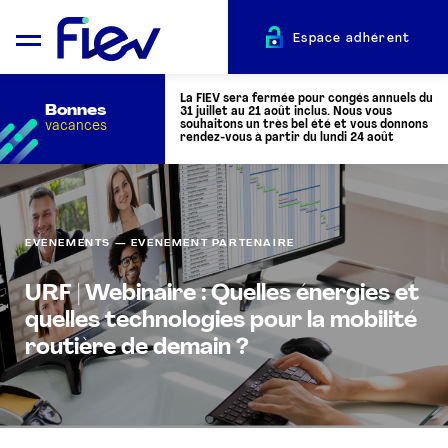
Espace adhérent
La FIEV sera fermée pour congés annuels du
Bonnes
31 juillet au 21 août inclus. Nous vous
vacances
souhaitons un très bel été et vous donnons
rendez-vous à partir du lundi 24 août
QUI SOMMES-NOUS ?
ÉVÈNEMENTS — EVÉNEMENT PARTENAIRE
L’AUTOMOTIVE
URF | Webinaire : Quelles énergies et
quelles technologies pour la mobilité
ADHÉRENTS
routière de demain ?
ACTUALITÉS
ÉVÉNEMENTS