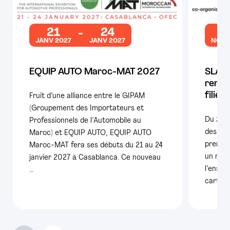
21
24
2
JANV 2027
JANV 2027
NOV 
EQUIP AUTO Maroc-MAT 2027
SLAM 
rende
filièr
Fruit d’une alliance entre le GIPAM
(Groupement des Importateurs et
Du 25 
Professionnels de l’Automobile au
des con
Maroc) et EQUIP AUTO, EQUIP AUTO
premiè
Maroc-MAT fera ses débuts du 21 au 24
un nouv
janvier 2027 à Casablanca. Ce nouveau
l’ensem
…
carte é