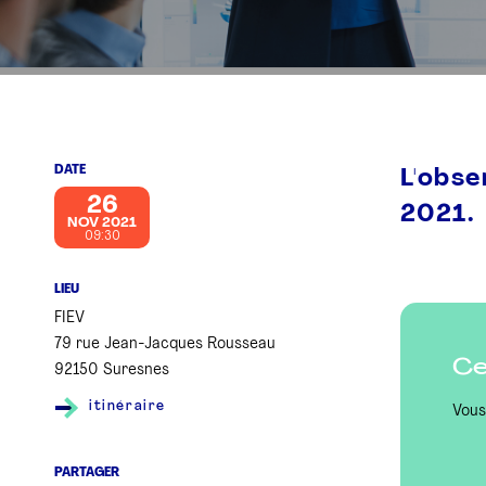
DATE
L'obse
26
2021.
NOV 2021
09:30
LIEU
FIEV
79 rue Jean-Jacques Rousseau
Ce
92150 Suresnes
itinéraire
Vous
PARTAGER