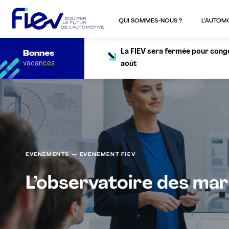
QUI SOMMES-NOUS ?
L’AUTOM
La FIEV sera fermée pour congés
Bonnes
vacances
août
ÉVÈNEMENTS — EVÉNEMENT FIEV
L’observatoire des ma