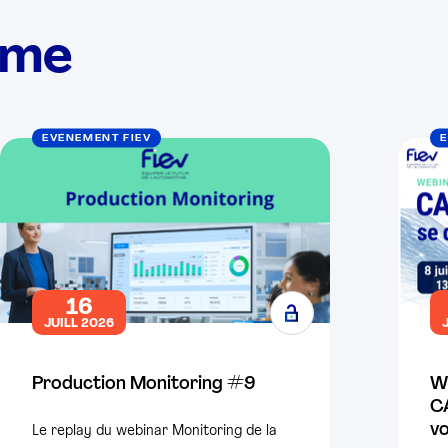
ème
EVÉNEMENT FIEV
E
16
JUILL 2026
Production Monitoring #9
W
CA
vo
Le replay du webinar Monitoring de la