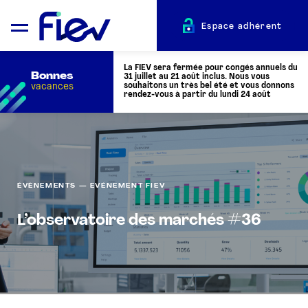
Espace adhérent
La FIEV sera fermée pour congés annuels du
Bonnes
31 juillet au 21 août inclus. Nous vous
vacances
souhaitons un très bel été et vous donnons
rendez-vous à partir du lundi 24 août
QUI SOMMES-NOUS ?
L’AUTOMOTIVE
ÉVÈNEMENTS — EVÉNEMENT FIEV
L’observatoire des marchés #36
ADHÉRENTS
ACTUALITÉS
ÉVÉNEMENTS