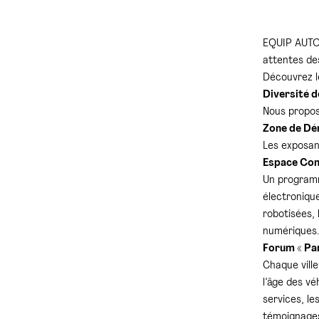
EQUIP AUTO 
attentes des
Découvrez l
Diversité d
Nous propos
Zone de Dé
Les exposan
Espace Con
Un programme
électronique
robotisées, 
numériques.
Forum « Pan
Chaque ville
l’âge des vé
services, le
témoignage