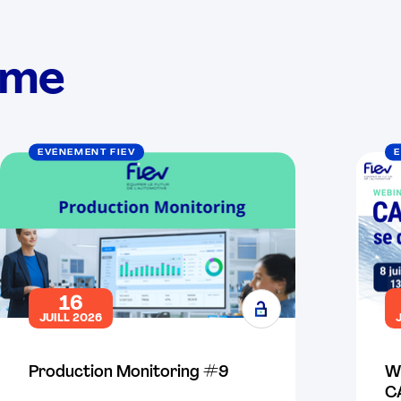
ème
EVÉNEMENT FIEV
E
16
JUILL 2026
Production Monitoring #9
W
CA