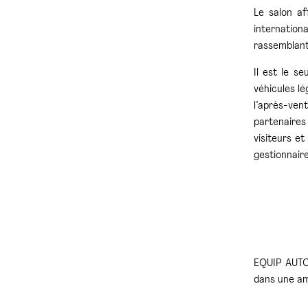
Le salon af
internation
rassemblant 
Il est le s
véhicules l
l’après-ve
partenaires
visiteurs e
gestionnaire
EQUIP AUTO 
dans une amb