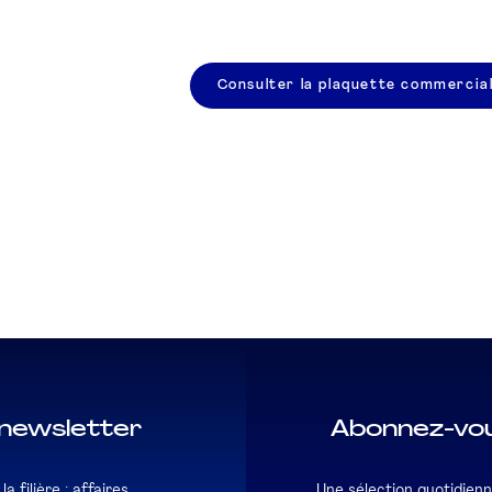
Consulter la plaquette commercia
newsletter
Abonnez-vou
a filière : affaires
Une sélection quotidienn