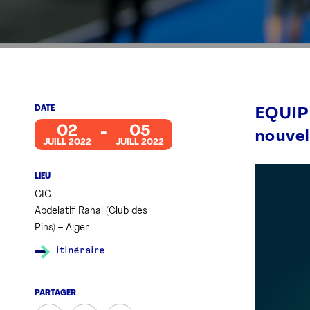
DATE
EQUIP
02
05
nouvel
JUILL 2022
JUILL 2022
LIEU
CIC
Abdelatif Rahal (Club des
Pins) – Alger.
itinéraire
PARTAGER