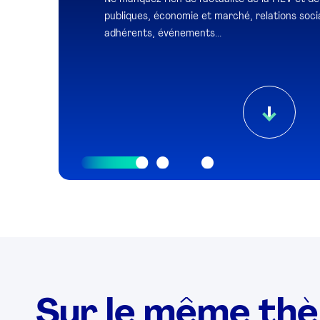
publiques, économie et marché, relations socia
adhérents, événements...
Sur le même th