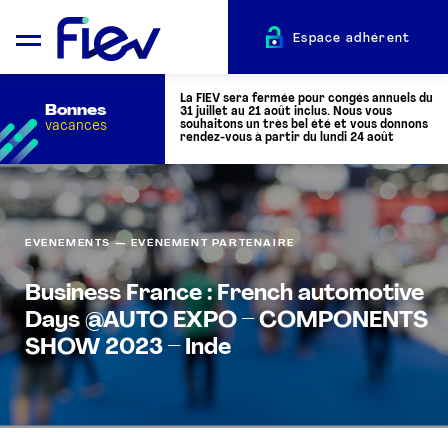
Espace adhérent
La FIEV sera fermée pour congés annuels du
Bonnes
31 juillet au 21 août inclus. Nous vous
vacances
souhaitons un très bel été et vous donnons
rendez-vous à partir du lundi 24 août
QUI SOMMES-NOUS ?
ÉVÈNEMENTS — EVÉNEMENT PARTENAIRE
L’AUTOMOTIVE
Business France : French automotive
Days @AUTO EXPO – COMPONENTS
ADHÉRENTS
SHOW 2023 – Inde
ACTUALITÉS
ÉVÉNEMENTS