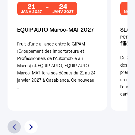
21
24
2
JANV 2027
JANV 2027
NOV 
EQUIP AUTO Maroc-MAT 2027
SLAM 
rende
filièr
Fruit d’une alliance entre le GIPAM
(Groupement des Importateurs et
Du 25 
Professionnels de l’Automobile au
des con
Maroc) et EQUIP AUTO, EQUIP AUTO
premiè
Maroc-MAT fera ses débuts du 21 au 24
un nouv
janvier 2027 à Casablanca. Ce nouveau
l’ensem
…
carte é