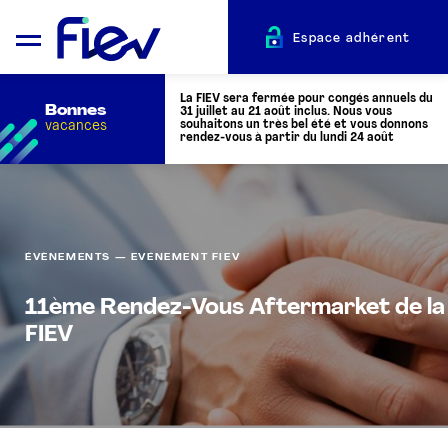
Espace adhérent
La FIEV sera fermée pour congés annuels du
Bonnes
31 juillet au 21 août inclus. Nous vous
vacances
souhaitons un très bel été et vous donnons
rendez-vous à partir du lundi 24 août
QUI SOMMES-NOUS ?
ÉVÈNEMENTS — EVÉNEMENT FIEV
L’AUTOMOTIVE
11ème Rendez-Vous Aftermarket de la
ADHÉRENTS
FIEV
ACTUALITÉS
ÉVÉNEMENTS