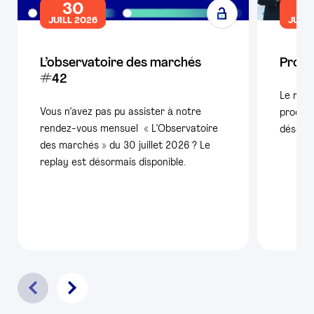
30
1
JUILL 2026
JUILL
L’observatoire des marchés
Produ
#42
Le repl
Vous n’avez pas pu assister à notre
product
rendez-vous mensuel « L’Observatoire
désorma
des marchés » du 30 juillet 2026 ? Le
replay est désormais disponible.