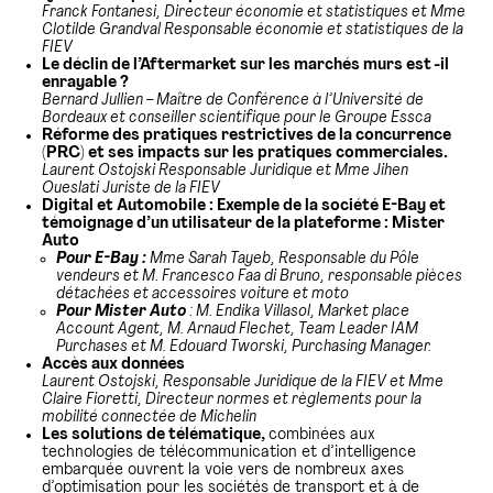
Franck Fontanesi, Directeur économie et statistiques et Mme
Clotilde Grandval Responsable économie et statistiques de la
FIEV
Le déclin de l’Aftermarket sur les marchés murs est -il
enrayable ?
Bernard Jullien –
Maître de Conférence à l’Université de
Bordeaux et conseiller scientifique pour le Groupe Essca
Réforme des pratiques restrictives de la concurrence
(PRC) et ses impacts sur les pratiques commerciales.
Laurent Ostojski Responsable Juridique et Mme Jihen
Oueslati Juriste de la FIEV
Digital et Automobile : Exemple de la société E-Bay et
témoignage d’un utilisateur de la plateforme : Mister
Auto
Pour E-Bay :
Mme Sarah Tayeb, Responsable du Pôle
vendeurs et M. Francesco Faa di Bruno, responsable pièces
détachées et accessoires voiture et moto
Pour Mister Auto
: M. Endika Villasol, Market place
Account Agent, M. Arnaud Flechet, Team Leader IAM
Purchases et M. Edouard Tworski, Purchasing Manager.
Accès aux données
Laurent Ostojski, Responsable Juridique de la FIEV et Mme
Claire Fioretti, Directeur normes et règlements pour la
mobilité connectée de Michelin
Les solutions de télématique,
combinées aux
technologies de télécommunication et d’intelligence
embarquée ouvrent la voie vers de nombreux axes
d’optimisation pour les sociétés de transport et à de