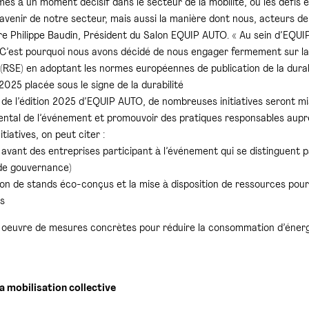
es à un moment décisif dans le secteur de la mobilité, où les défis 
’avenir de notre secteur, mais aussi la manière dont nous, acteurs d
are Philippe Baudin, Président du Salon EQUIP AUTO. « Au sein d’EQU
C’est pourquoi nous avons décidé de nous engager fermement sur la v
(RSE) en adoptant les normes européennes de publication de la durabi
2025 placée sous le signe de la durabilité
 de l’édition 2025 d’EQUIP AUTO, de nombreuses initiatives seront mi
ntal de l’événement et promouvoir des pratiques responsables auprè
tiatives, on peut citer :
n avant des entreprises participant à l’événement qui se distinguent
 de gouvernance)
ion de stands éco-conçus et la mise à disposition de ressources pour
s
n oeuvre de mesures concrètes pour réduire la consommation d’énergie
la mobilisation collective