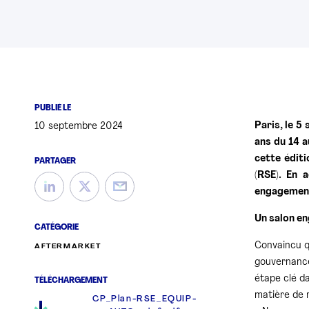
PUBLIÉ LE
Paris, le 5
10 septembre 2024
ans du 14 a
cette édit
PARTAGER
(RSE). En 
engagement 
Un salon e
CATÉGORIE
Convaincu q
AFTERMARKET
gouvernance
étape clé d
TÉLÉCHARGEMENT
matière de r
CP_Plan-RSE_EQUIP-