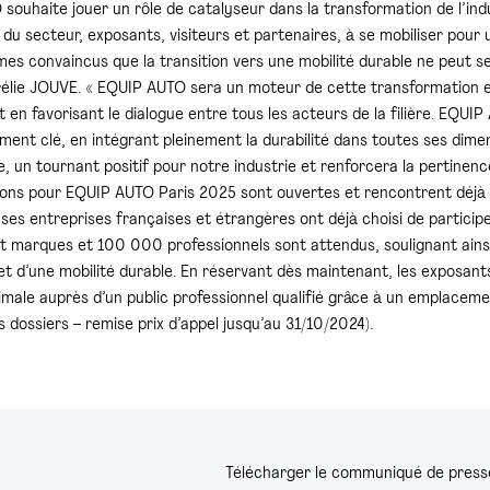
ouhaite jouer un rôle de catalyseur dans la transformation de l’indu
du secteur, exposants, visiteurs et partenaires, à se mobiliser pour 
s convaincus que la transition vers une mobilité durable ne peut se f
rélie JOUVE. « EQUIP AUTO sera un moteur de cette transformation en
t en favorisant le dialogue entre tous les acteurs de la filière. EQUI
ent clé, en intégrant pleinement la durabilité dans toutes ses dime
re, un tournant positif pour notre industrie et renforcera la pertine
tions pour EQUIP AUTO Paris 2025 sont ouvertes et rencontrent déjà 
s entreprises françaises et étrangères ont déjà choisi de participe
 marques et 100 000 professionnels sont attendus, soulignant ainsi 
t d’une mobilité durable. En réservant dès maintenant, les exposants 
ptimale auprès d’un public professionnel qualifié grâce à un emplacemen
s dossiers – remise prix d’appel jusqu’au 31/10/2024).
Télécharger le communiqué de presse