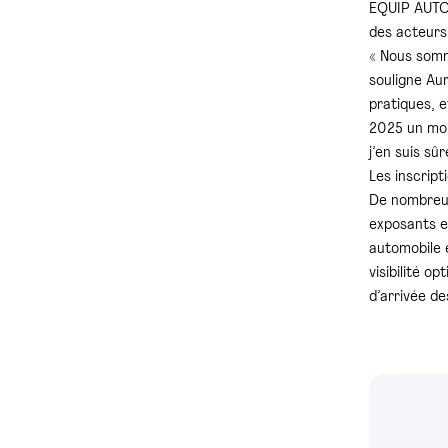
EQUIP AUTO s
des acteurs 
« Nous somme
souligne Au
pratiques, e
2025 un mom
j’en suis sû
Les inscrip
De nombreuse
exposants et
automobile e
visibilité o
d’arrivée de