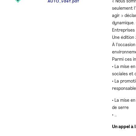
« Nous somm
AUTO_vdef.pdf
seulement l
agir. » décl
dynamique. 
Entreprises 
Une édition 
À l’occasion
environneme
Parmi ces ini
• La mise e
sociales et
• La promot
responsable
• La mise e
de serre
• …
Un appel à 