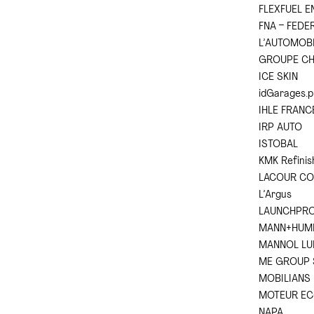
FLEXFUEL 
FNA – FEDE
L’AUTOMOB
GROUPE CH
ICE SKIN
idGarages.p
IHLE FRANCE
IRP AUTO
ISTOBAL
KMK Refinis
LACOUR CO
L’Argus
LAUNCHPRO
MANN+HUMM
MANNOL LU
ME GROUP 
MOBILIANS
MOTEUR E
NAPA