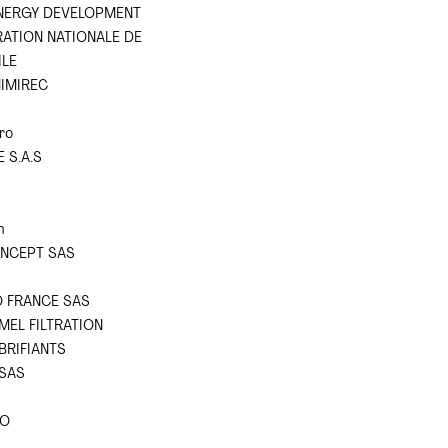
ENERGY DEVELOPMENT
RATION NATIONALE DE
ILE
IMIREC
ro
 S.A.S
h
NCEPT SAS
 FRANCE SAS
EL FILTRATION
BRIFIANTS
SAS
CO