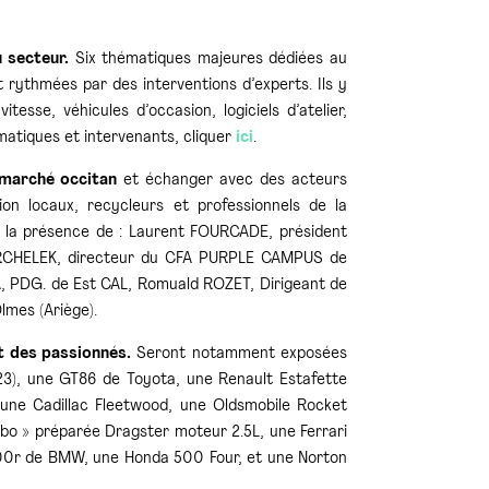
 secteur.
Six thématiques majeures dédiées au
rythmées par des interventions d’experts. Ils y
esse, véhicules d’occasion, logiciels d’atelier,
matiques et intervenants, cliquer
ici
.
 marché occitan
et échanger avec des acteurs
ion locaux, recycleurs et professionnels de la
r la présence de : Laurent FOURCADE, président
 MARCHELEK, directeur du CFA PURPLE CAMPUS de
, PDG. de Est CAL, Romuald ROZET, Dirigeant de
mes (Ariège).
et des passionnés.
Seront notamment exposées
3), une GT86 de Toyota, une Renault Estafette
une Cadillac Fleetwood, une Oldsmobile Rocket
rbo » préparée Dragster moteur 2.5L, une Ferrari
000r de BMW, une Honda 500 Four, et une Norton