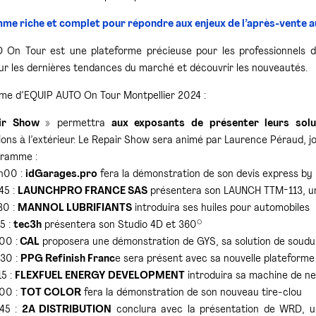
e riche et complet pour répondre aux enjeux de l’après-vente a
On Tour est une plateforme précieuse pour les professionnels de
sur les dernières tendances du marché et découvrir les nouveautés.
e d’EQUIP AUTO On Tour Montpellier 2024 :
ir Show »
permettra
aux exposants de présenter leurs solu
ns à l’extérieur. Le Repair Show sera animé par Laurence Péraud, jou
gramme :
h00 :
idGarages.pro
fera la démonstration de son devis express by
45 :
LAUNCHPRO FRANCE SAS
présentera son LAUNCH TTM-113, un
30 :
MANNOL LUBRIFIANTS
introduira ses huiles pour automobiles
5 :
tec3h
présentera son Studio 4D et 360°
00 :
CAL
proposera une démonstration de GYS, sa solution de soudu
30 :
PPG Refinish Franc
e sera présent avec sa nouvelle plateform
15 :
FLEXFUEL ENERGY DEVELOPMENT
introduira sa machine de n
00 :
TOT COLOR
fera la démonstration de son nouveau tire-clou
h45 :
2A DISTRIBUTION
conclura avec la présentation de WRD, 