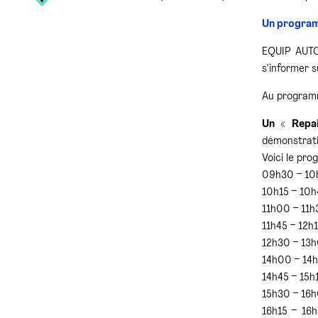
Un programm
EQUIP AUTO 
s’informer 
Au programm
Un « Repa
démonstratio
Voici le pro
09h30 – 10
10h15 – 10h
11h00 – 11h
11h45 – 12h1
12h30 – 13h
14h00 – 14h
14h45 – 15h
15h30 – 16h
16h15 – 16