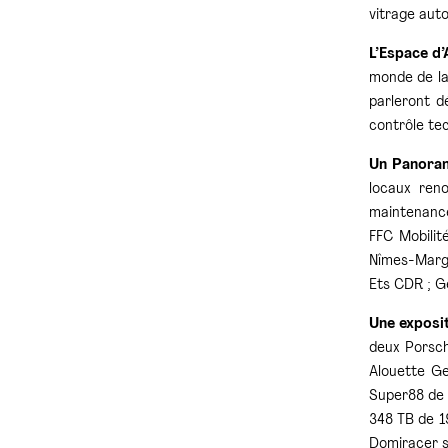
vitrage aut
L’Espace d’
monde de la
parleront d
contrôle tec
Un Panoram
locaux reno
maintenance
FFC Mobilit
Nîmes-Margu
Ets CDR ; G
Une exposit
deux Porsch
Alouette Ge
Super88 de 
348 TB de 1
Domiracer s