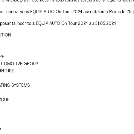
 immense plaisir que nous invitons tous les acteurs de la région à nous re
ns rendez-vous EQUIP AUTO On Tour 2024 auront lieu à Reims le 29 j
xposants inscrits à EQUIP AUTO On Tour 2024 au 31.05.2024
UTION
PE
AUTOMOTIVE GROUP
INTURE
ATING SYSTEMS
ROUP
e