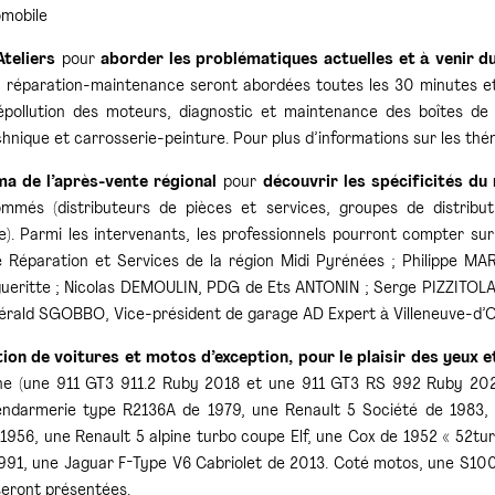
omobile
Ateliers
pour
aborder les problématiques actuelles et à venir du
 réparation-maintenance seront abordées toutes les 30 minutes et 
épollution des moteurs, diagnostic et maintenance des boîtes de vit
hnique et carrosserie-peinture. Pour plus d’informations sur les thé
a de l’après-vente régional
pour
découvrir les spécificités du
mmés (distributeurs de pièces et services, groupes de distribut
). Parmi les intervenants, les professionnels pourront compter su
é Réparation et Services de la région Midi Pyrénées ; Philippe
eritte ; Nicolas DEMOULIN, PDG de Ets ANTONIN ; Serge PIZZITOLA
érald SGOBBO, Vice-président de garage AD Expert à Villeneuve-d’Ol
ion de voitures et motos d’exception, pour le plaisir des yeux 
e (une 911 GT3 911.2 Ruby 2018 et une 911 GT3 RS 992 Ruby 202
ndarmerie type R2136A de 1979, une Renault 5 Société de 1983, 
1956, une Renault 5 alpine turbo coupe Elf, une Cox de 1952 « 52tu
991, une Jaguar F-Type V6 Cabriolet de 2013. Coté motos, une S1
eront présentées.