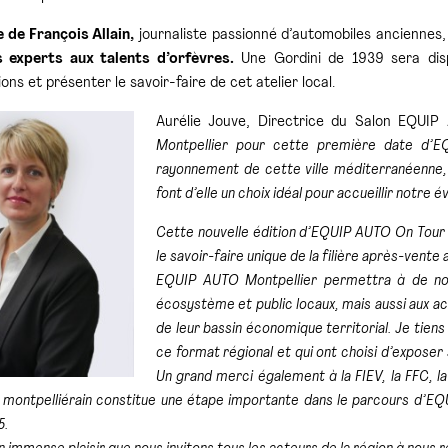
 de François Allain,
journaliste passionné d’automobiles anciennes
s experts aux talents d’orfèvres.
Une Gordini de 1939 sera disp
ns et présenter le savoir-faire de cet atelier local.
Aurélie Jouve, Directrice du Salon EQUI
Montpellier pour cette première date d’
rayonnement de cette ville méditerranéenne, 
font d’elle un choix idéal pour accueillir notre
Cette nouvelle édition d’EQUIP AUTO On Tour 
le savoir-faire unique de la filière après-vente
EQUIP AUTO Montpellier permettra à de nom
écosystème et public locaux, mais aussi aux ac
de leur bassin économique territorial. Je tien
ce format régional et qui ont choisi d’exposer
Un grand merci également à la FIEV, la FFC, la
 montpelliérain constitue une étape importante dans le parcours d’EQ
5.