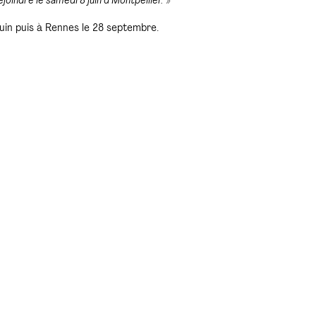
joindre le samedi 8 juin à Montpellier.
»
uin puis à Rennes le 28 septembre.