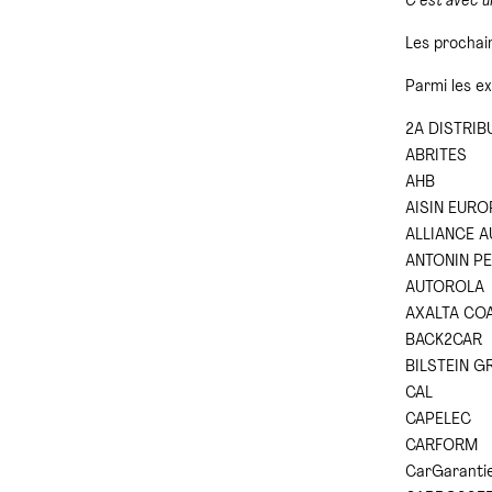
C’est avec un
Les prochai
Parmi les e
2A DISTRIB
ABRITES
AHB
AISIN EURO
ALLIANCE 
ANTONIN PE
AUTOROLA
AXALTA CO
BACK2CAR
BILSTEIN G
CAL
CAPELEC
CARFORM
CarGaranti