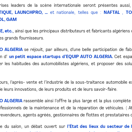
ises leaders de la scène internationale seront présentes aussi,
TIQUE, LAUNCHPRO, …
et nationale, telles que :
NAFTAL
,
TO
DL, GAM
, etc.
, ainsi que les principaux distributeurs et fabricants algérie
es grands fournisseurs.
TO ALGERIA
se réjouit, par ailleurs, d’une belle participation de f
on d’
un petit espace startups d’EQUIP AUTO ALGERIA.
Cet espa
r les habitudes des automobilistes algériens, et proposer des solu
urs, l’après- vente et l’industrie de la sous-traitance automobile 
e leurs innovations, de leurs produits et de leurs savoir-faire.
TO ALGERIA
rassemble ainsi l’offre la plus large et la plus complèt
fessionnels de la maintenance et de la réparation de véhicules. ( A
revendeurs, agents agréés, gestionnaires de flottes et prestataires d
re du salon, un débat ouvert sur
l’État des lieux du secteur de 