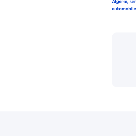
Algérie,
se
automobile