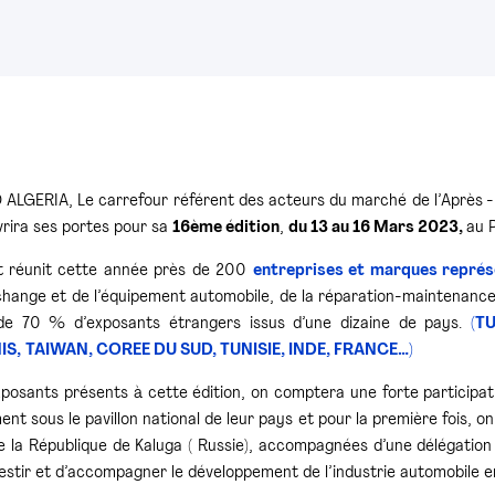
ALGERIA, Le carrefour référent des acteurs du marché de l’Après - v
vrira ses portes pour sa
16
ème
édition
,
du 13 au 16 Mars 2023,
au P
t réunit cette année près de 200
entreprises et marques repré
change et de l’équipement automobile, de la réparation-maintenance
de 70 % d’exposants étrangers issus d’une dizaine de pays.
(T
IS,
TAIWAN, COREE
DU SUD, TUNISIE, INDE, FRANCE…)
xposants présents à cette édition, on comptera une forte participat
nt sous le pavillon national de leur pays et pour la première fois, on
 de la République de Kaluga ( Russie), accompagnées d’une délégatio
estir et d’accompagner le développement de l’industrie automobile en