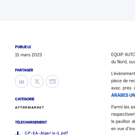
PUBLIÉ LE
EQUIP AUTO 
15 mars 2023
du Nord, ou
PARTAGER
L’événemen
pièce de re
avec près 
ARABES UN
CATÉGORIE
Parmi les e
AFTERMARKET
respectiveme
le pavillon
TÉLÉCHARGEMENT
en vue d’inv
CP-EA-Algeria-1.pdf