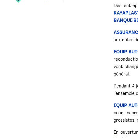
Des entrepr
KAYAPLAS
BANQUE B
ASSURANCE
aux côtés d
EQUIP AU
reconducti
vont change
général.
Pendant 4 jo
l’ensemble d
EQUIP AU
pour les pro
grossistes, 
En ouvertu