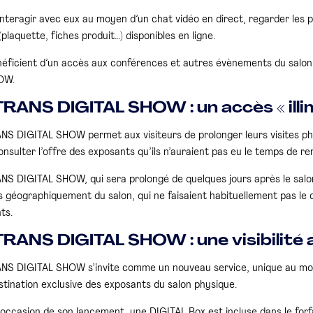
interagir avec eux au moyen d’un chat vidéo en direct, regarder les 
laquette, fiches produit…) disponibles en ligne.
bénéficient d’un accès aux conférences et autres évènements du sal
OW.
ANS DIGITAL SHOW : un accès « illim
S DIGITAL SHOW permet aux visiteurs de prolonger leurs visites ph
onsulter l’offre des exposants qu’ils n’auraient pas eu le temps de re
S DIGITAL SHOW, qui sera prolongé de quelques jours après le salon 
s géographiquement du salon, qui ne faisaient habituellement pas le d
ts.
ANS DIGITAL SHOW : une visibilité 
S DIGITAL SHOW s’invite comme un nouveau service, unique au monde
stination exclusive des exposants du salon physique.
l’occasion de son lancement, une DIGITAL Box est incluse dans le forf