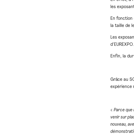
les exposan
En fonction 
la taille de
Les exposan
d’EUREXPO.
Enfin, la du
Grâce au SO
expérience n
«
Parce que 
venir sur pl
nouveau, ave
démonstratio