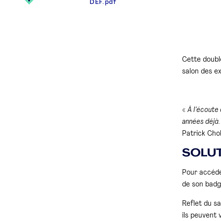
DEF.pdf
Cette double
salon des ex
«
À l’écoute
années déjà. 
Patrick Cho
SOLUT
Pour accéder
de son badg
Reflet du sa
ils peuvent 