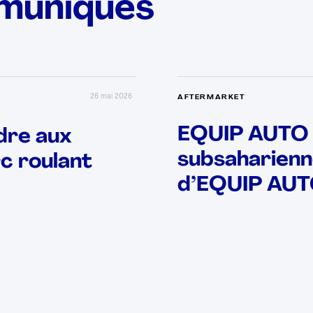
muniqués
26 mai 2026
AFTERMARKET
EQUIP AUTO s
dre aux
subsaharienn
rc roulant
d’EQUIP AUTO