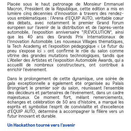
Placée sous le haut patronage de Monsieur Emmanuel
Macron, Président de la République, cette édition a mis en
lumière cinq décennies d’innovation à travers des rendez-
vous emblématiques : l’Arena d’EQUIP AUTO, véritable cœur
des débats, avec notamment le premier Grand Forum
européen sur l’avenir de la distribution et de l’après-vente
automobile, l’exposition anniversaire “(R)ÉVOLUTION”, ainsi
que les 40 ans des Grands Prix Internationaux de
l’Innovation Automobile. Les nouveaux Villages thématiques,
la Tech Academy et l’exposition pédagogique « Le futur du
pneu s’expose ici » ont confirmé le rôle du salon comme
vitrine des grandes mutations technologiques, tandis que
L’Atelier des Artistes et l’exposition Automobile Awards, qui a
accueilli de nombreux constructeurs, ont contribué à
enrichir l’événement.
Dans le prolongement de cette dynamique, une soirée de
gala exceptionnelle a également été organisée au Palais
Brongniart le premier soir du salon, réunissant l’ensemble
des décideurs et partenaires de l’événement, dans un cadre
majestueux. Ce moment fort, mêlant remerciements,
échanges et célébration de 50 ans d’histoire, a marqué les
esprits et symbolisé l’esprit de convivialité et d’excellence
d’EQUIP AUTO, déterminé à accompagner la filière vers un
futur innovant et durable.
Un Hackathon tourné vers l’avenir