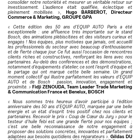
consolider notre notoriété et mesurer un véritable retour sur
investissement. L’audience était qualifiée, éclectique et
pleinement mobilisée.
»,
Hugo BARBEROT, Directeur
Commerce & Marketing, GROUPE GPA
« Cette édition des 50 ans d’EQUIP AUTO Paris a été
exceptionnelle : une affluence très importante sur le stand
Bosch, des animations plébiscitées et des visiteurs curieux et
engagés ! Nos équipes, plus motivées que jamais, ont accueilli
les professionnels du secteur avec beaucoup d’enthousiasme
et de fierté chaque jour. Ce fut aussi l’occasion de rencontres
clients riches et constructives, renforçant les liens avec nos
partenaires. Au-delà des conférences et des démonstrations,
notamment d’équipements d’atelier, ce sont l’esprit d’équipe et
le partage qui ont marqué cette belle semaine. Un grand
moment collectif qui illustre parfaitement les valeurs d’EQUIP
AUTO et de Bosch : passion, innovation, engagement et
proximité. »
Fidji ZENOUDA, Team Leader Trade Marketing
& Communication France et Benelux, BOSCH
« Nous sommes très heureux d’avoir participé à l’édition
anniversaire des 50 ans d’EQUIP AUTO, marquée par une belle
énergie et un état d’esprit très positif chez nos clients et
partenaires. Recevoir le prix « Coup de Cœur du Jury » pour le
testeur d’huile febi est une grande fierté pour nos équipes ;
c’est une belle reconnaissance de notre engagement à
proposer des solutions concrètes, innovantes et parfaitement
adaptées aux besoins quotidiens des réparateurs »
.
Gildas DU