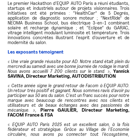
Le premier Hackathon d’EQUIP AUTO Paris a réuni étudiants,
startups et industriels autour de projets visionnaires. Trois
initiatives ont été primées : “HealthCar” de 5 Degrés,
application de diagnostic sonore moteur ; “NextRide” de
NEOMA Business School, bus électrique 3-en-1 combinant
solaire et recharge dynamique ; et “Eclipse” du GARAC,
vitrage intelligent modulant luminosité et température. Trois
innovations concrètes illustrant l’esprit d’ouverture et de
modernité du salon.
Les exposants témoignent
« Une vraie grande réussite pour AD. Notre stand était plein du
mercredi au samedi avec une bonne journée de rodage le mardi.
Nous avons accueilli 7 200 clients sur le stand. »,
Yannick
SAVINA, Directeur Marketing, AUTODISTRIBUTION
« Cette année signe le grand retour de Facom à EQUIP AUTO.
Un retour très positif et gagnant. Nous sommes ravis d’avoir pu
participer aux 50 ans du salon. C’est un franc succès pour notre
marque avec beaucoup de rencontres avec nos clients et
utilisateurs et de beaux échanges avec des passionnés de
mécanique. »,
Pierre GAULIER, Directeur Marketing,
FACOM
France & FSA
«
EQUIP AUTO Paris 2025 est un excellent salon, à la fois
fédérateur et stratégique. Grâce au Village de l’Economie
circulaire, nous avons pu connecter tout l’écosystème,