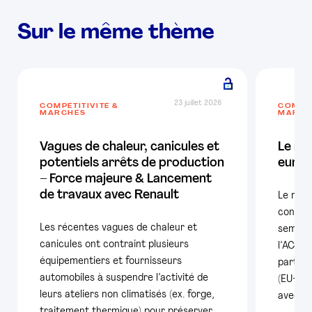
Sur le même thème
23 juillet 2026
COMPÉTITIVITÉ &
COMPÉT
MARCHÉS
MARCH
Vagues de chaleur, canicules et
Le ma
potentiels arrêts de production
europ
– Force majeure & Lancement
de travaux avec Renault
Le mar
confir
Les récentes vagues de chaleur et
semestr
canicules ont contraint plusieurs
l’ACEA,
équipementiers et fournisseurs
particu
automobiles à suspendre l’activité de
(EU+AE
leurs ateliers non climatisés (ex. forge,
avec pl
traitement thermique) pour préserver …