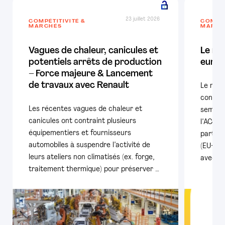
23 juillet 2026
COMPÉTITIVITÉ &
COMPÉT
MARCHÉS
MARCH
Vagues de chaleur, canicules et
Le ma
potentiels arrêts de production
europ
– Force majeure & Lancement
de travaux avec Renault
Le mar
confir
Les récentes vagues de chaleur et
semestr
canicules ont contraint plusieurs
l’ACEA,
équipementiers et fournisseurs
particu
automobiles à suspendre l’activité de
(EU+AE
leurs ateliers non climatisés (ex. forge,
avec pl
traitement thermique) pour préserver …