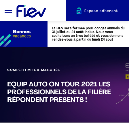
Espace adhérent
La FIEV sera fermée pour congés annuels du
Bonnes
31 juillet au 21 août inclus. Nous vous
vacances
souhaitons un très bel été et vous donnons
rendez-vous à partir du lundi 24 août
QUI SOMMES-NOUS ?
COMPÉTITIVITÉ & MARCHÉS
L’AUTOMOTIVE
EQUIP AUTO ON TOUR 2021 LES
PROFESSIONNELS DE LA FILIÈRE
ADHÉRENTS
RÉPONDENT PRÉSENTS !
ACTUALITÉS
ÉVÉNEMENTS