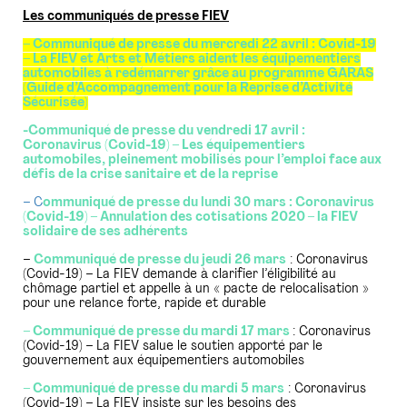
Les communiqués de presse FIEV
– Communiqué de presse du mercredi 22 avril : Covid-19
– La FIEV et Arts et Métiers aident les équipementiers
automobiles à redémarrer grâce au programme GARAS
(Guide d’Accompagnement pour la Reprise d’Activité
Sécurisée)
-Communiqué de presse du vendredi 17 avril :
Coronavirus (Covid-19) – Les équipementiers
automobiles, pleinement mobilisés pour l’emploi face aux
défis de la crise sanitaire et de la reprise
– C
ommuniqué de presse du lundi 30 mars : Coronavirus
(Covid-19) – Annulation des cotisations 2020 – la FIEV
solidaire de ses adhérents
–
Communiqué de presse du jeudi 26 mars
: Coronavirus
(Covid-19) – La FIEV demande à clarifier l’éligibilité au
chômage partiel et appelle à un « pacte de relocalisation »
pour une relance forte, rapide et durable
– Communiqué de presse du mardi 17 mars
: Coronavirus
(Covid-19) – La FIEV salue le soutien apporté par le
gouvernement aux équipementiers automobiles
– Communiqué de presse du mardi 5 mars
: Coronavirus
(Covid-19) – La FIEV insiste sur les besoins des