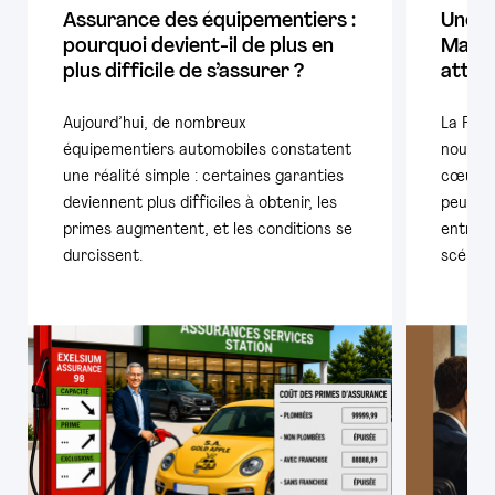
Assurance des équipementiers :
Une B
pourquoi devient-il de plus en
Mauri
plus difficile de s’assurer ?
attaq
Aujourd’hui, de nombreux
La FIEV
équipementiers automobiles constatent
nouvell
une réalité simple : certaines garanties
cœur d’
deviennent plus difficiles à obtenir, les
peut ré
primes augmentent, et les conditions se
entrepri
durcissent.
scénari