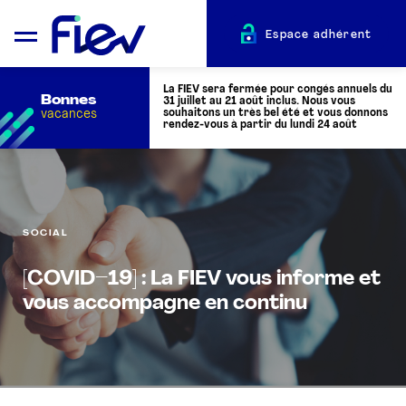
Espace adhérent
La FIEV sera fermée pour congés annuels du
Bonnes
31 juillet au 21 août inclus. Nous vous
vacances
souhaitons un très bel été et vous donnons
rendez-vous à partir du lundi 24 août
QUI SOMMES-NOUS ?
SOCIAL
L’AUTOMOTIVE
[COVID–19] : La FIEV vous informe et
ADHÉRENTS
vous accompagne en continu
ACTUALITÉS
ÉVÉNEMENTS