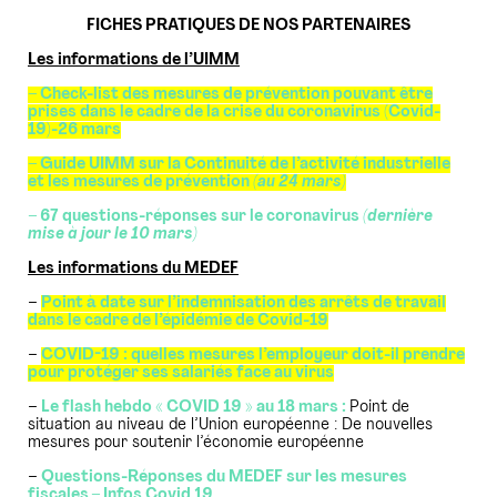
FICHES PRATIQUES DE NOS PARTENAIRES
Les informations de l’UIMM
– Check-list des mesures de prévention pouvant être
prises dans le cadre de la crise du coronavirus (Covid-
19)-26 mars
– Guide UIMM sur la Continuité de l’activité industrielle
et les mesures de prévention
(au 24 mars)
– 67 questions-réponses sur le coronavirus
(dernière
mise à jour le 10 mars)
Les informations du MEDEF
–
Point à date sur l’indemnisation des arrêts de travail
dans le cadre de l’épidémie de Covid-19
–
COVID-19 : quelles mesures l’employeur doit-il prendre
pour protéger ses salariés face au virus
–
Le flash hebdo « COVID 19 » au 18 mars :
Point de
situation au niveau de l’Union européenne : De nouvelles
mesures pour soutenir l’économie européenne
–
Questions-Réponses du MEDEF sur les mesures
fiscales – Infos Covid 19