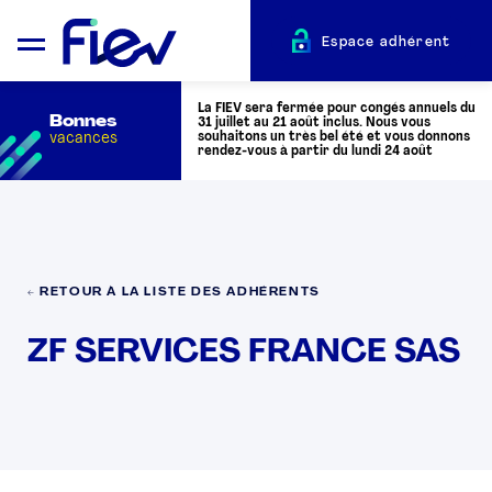
Espace adhérent
La FIEV sera fermée pour congés annuels du
Bonnes
31 juillet au 21 août inclus. Nous vous
vacances
souhaitons un très bel été et vous donnons
rendez-vous à partir du lundi 24 août
QUI SOMMES-NOUS ?
L’AUTOMOTIVE
← RETOUR À LA LISTE DES ADHÉRENTS
ZF SERVICES FRANCE SAS
ADHÉRENTS
ACTUALITÉS
ÉVÉNEMENTS