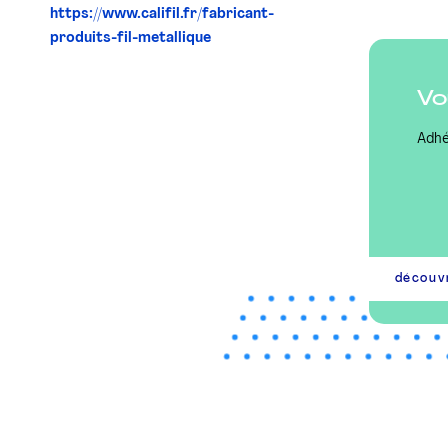
https://www.califil.fr/fabricant-
produits-fil-metallique
Vo
Adhé
découv