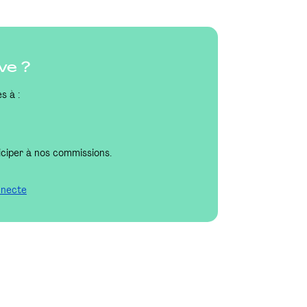
ve ?
s à :
iciper à nos commissions.
nnecte