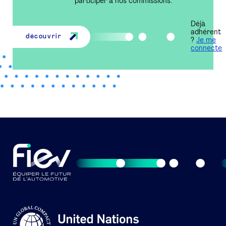
participer à nos commissions.
Déjà
adhérent
découvrir
?
Je me
connecte