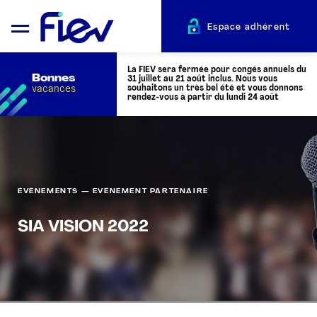
Espace adhérent
La FIEV sera fermée pour congés annuels du
Bonnes
31 juillet au 21 août inclus. Nous vous
vacances
souhaitons un très bel été et vous donnons
rendez-vous à partir du lundi 24 août
QUI SOMMES-NOUS ?
L’AUTOMOTIVE
ÉVÈNEMENTS — EVÉNEMENT PARTENAIRE
SIA VISION 2022
ADHÉRENTS
ACTUALITÉS
ÉVÉNEMENTS