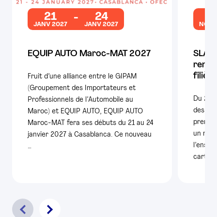
21
24
2
JANV 2027
JANV 2027
NOV 
EQUIP AUTO Maroc-MAT 2027
SLAM 
rende
filièr
Fruit d’une alliance entre le GIPAM
(Groupement des Importateurs et
Du 25 
Professionnels de l’Automobile au
des con
Maroc) et EQUIP AUTO, EQUIP AUTO
premiè
Maroc-MAT fera ses débuts du 21 au 24
un nouv
janvier 2027 à Casablanca. Ce nouveau
l’ensem
…
carte é