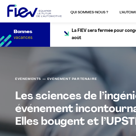
QUI SOMMES-NOUS ?
L’AUTOM
La FIEV sera fermée pour congés
Bonnes
vacances
août
ÉVÈNEMENTS — EVÉNEMENT PARTENAIRE
Les sciences de l’ingéni
événement incontourna
Elles bougent et l’UPST