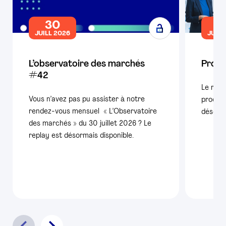
30
1
JUILL 2026
JUILL
L’observatoire des marchés
Produ
#42
Le repl
Vous n’avez pas pu assister à notre
product
rendez-vous mensuel « L’Observatoire
désorma
des marchés » du 30 juillet 2026 ? Le
replay est désormais disponible.