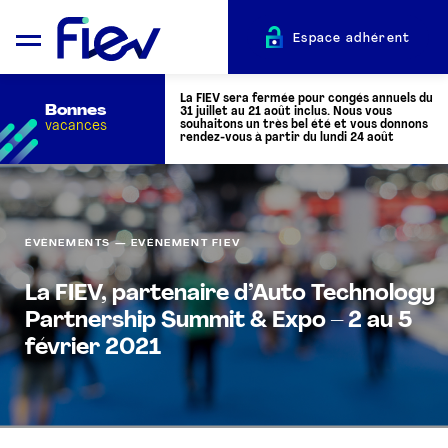
Espace adhérent
La FIEV sera fermée pour congés annuels du
Bonnes
31 juillet au 21 août inclus. Nous vous
vacances
souhaitons un très bel été et vous donnons
rendez-vous à partir du lundi 24 août
QUI SOMMES-NOUS ?
ÉVÈNEMENTS — EVÉNEMENT FIEV
L’AUTOMOTIVE
La FIEV, partenaire d’Auto Technology
Partnership Summit & Expo – 2 au 5
ADHÉRENTS
février 2021
ACTUALITÉS
ÉVÉNEMENTS