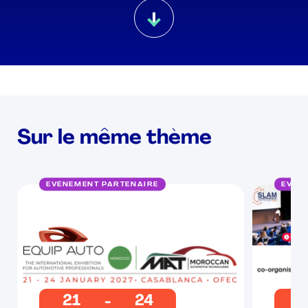
Sur le même thème
EVÉNEMENT PARTENAIRE
EVÉN
21
24
2