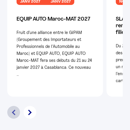
JANV 2027
JANV 2027
NOV 
EQUIP AUTO Maroc-MAT 2027
SLAM 
rende
filièr
Fruit d’une alliance entre le GIPAM
(Groupement des Importateurs et
Du 25 
Professionnels de l’Automobile au
des con
Maroc) et EQUIP AUTO, EQUIP AUTO
premiè
Maroc-MAT fera ses débuts du 21 au 24
un nouv
janvier 2027 à Casablanca. Ce nouveau
l’ensem
…
carte é