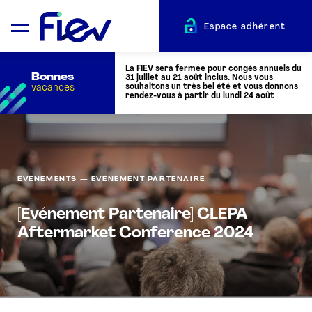
Espace adhérent
La FIEV sera fermée pour congés annuels du
Bonnes
31 juillet au 21 août inclus. Nous vous
vacances
souhaitons un très bel été et vous donnons
rendez-vous à partir du lundi 24 août
QUI SOMMES-NOUS ?
ÉVÈNEMENTS — EVÉNEMENT PARTENAIRE
L’AUTOMOTIVE
[Evénement Partenaire] CLEPA
ADHÉRENTS
Aftermarket Conference 2024
ACTUALITÉS
ÉVÉNEMENTS