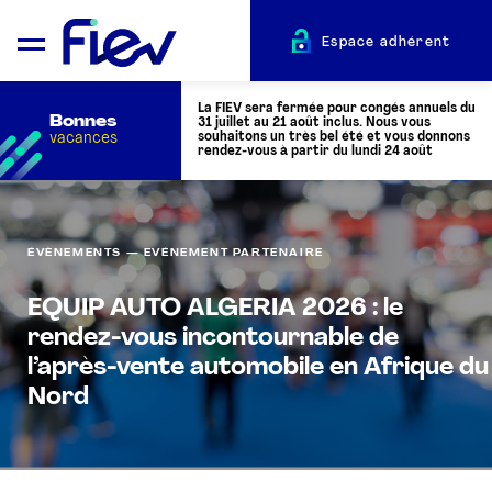
Espace adhérent
La FIEV sera fermée pour congés annuels du
Bonnes
31 juillet au 21 août inclus. Nous vous
vacances
souhaitons un très bel été et vous donnons
rendez-vous à partir du lundi 24 août
QUI SOMMES-NOUS ?
ÉVÈNEMENTS — EVÉNEMENT PARTENAIRE
L’AUTOMOTIVE
EQUIP AUTO ALGERIA 2026 : le
rendez-vous incontournable de
ADHÉRENTS
l’après-vente automobile en Afrique du
Nord
ACTUALITÉS
ÉVÉNEMENTS