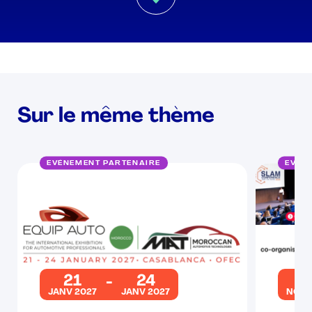
Sur le même thème
EVÉNEMENT PARTENAIRE
EVÉN
21
24
2
JANV 2027
JANV 2027
NOV 