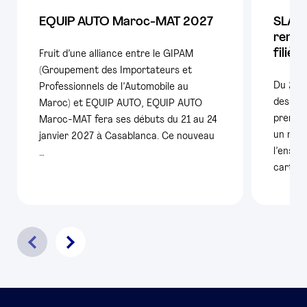
EQUIP AUTO Maroc-MAT 2027
SLAM 
rende
filièr
Fruit d’une alliance entre le GIPAM
(Groupement des Importateurs et
Du 25 
Professionnels de l’Automobile au
des con
Maroc) et EQUIP AUTO, EQUIP AUTO
premiè
Maroc-MAT fera ses débuts du 21 au 24
un nouv
janvier 2027 à Casablanca. Ce nouveau
l’ensem
…
carte é