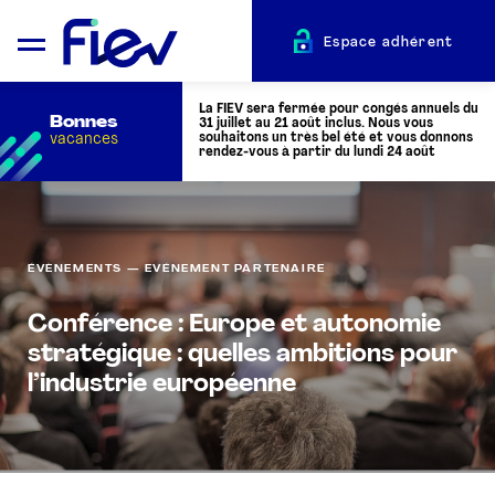
Espace adhérent
La FIEV sera fermée pour congés annuels du
Bonnes
31 juillet au 21 août inclus. Nous vous
vacances
souhaitons un très bel été et vous donnons
rendez-vous à partir du lundi 24 août
QUI SOMMES-NOUS ?
ÉVÈNEMENTS — EVÉNEMENT PARTENAIRE
L’AUTOMOTIVE
Conférence : Europe et autonomie
stratégique : quelles ambitions pour
ADHÉRENTS
l’industrie européenne
ACTUALITÉS
ÉVÉNEMENTS