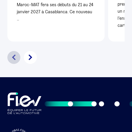
premiè
Maroc-MAT fera ses débuts du 21 au 24
un nouv
janvier 2027 à Casablanca. Ce nouveau
l’ensem
…
carte é