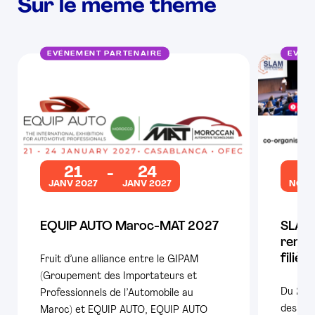
Sur le même thème
EVÉNEMENT PARTENAIRE
EVÉN
21
24
2
JANV 2027
JANV 2027
NOV 
EQUIP AUTO Maroc-MAT 2027
SLAM 
rende
filièr
Fruit d’une alliance entre le GIPAM
(Groupement des Importateurs et
Du 25 
Professionnels de l’Automobile au
des con
Maroc) et EQUIP AUTO, EQUIP AUTO