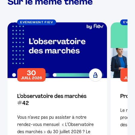
Sur le même thème
EVÉNEMENT FIEV
EVÉN
30
1
JUILL 2026
JUILL
L’observatoire des marchés
Produ
#42
Le repl
Vous n’avez pas pu assister à notre
product
rendez-vous mensuel « L’Observatoire
désorma
des marchés » du 30 juillet 2026 ? Le