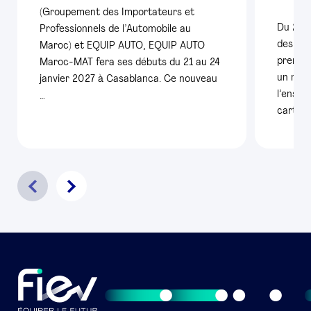
(Groupement des Importateurs et
Du 25 
Professionnels de l’Automobile au
des con
Maroc) et EQUIP AUTO, EQUIP AUTO
premiè
Maroc-MAT fera ses débuts du 21 au 24
un nouv
janvier 2027 à Casablanca. Ce nouveau
l’ensem
…
carte é