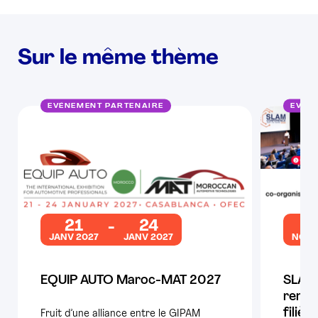
Sur le même thème
EVÉNEMENT PARTENAIRE
EVÉN
21
24
2
JANV 2027
JANV 2027
NOV 
EQUIP AUTO Maroc-MAT 2027
SLAM 
rende
filièr
Fruit d’une alliance entre le GIPAM