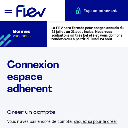
Espace adhérent
La FIEV sera fermée pour congés annuels du
Bonnes
31 juillet au 21 août inclus. Nous vous
vacances
souhaitons un très bel été et vous donnons
rendez-vous à partir du lundi 24 août
QUI SOMMES-NOUS ?
Connexion
espace
L’AUTOMOTIVE
adhérent
ADHÉRENTS
ACTUALITÉS
Créer un compte
Vous n'avez pas encore de compte,
cliquez ici pour le créer
ÉVÉNEMENTS