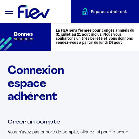
Espace adhérent
La FIEV sera fermée pour congés annuels du
Bonnes
31 juillet au 21 août inclus. Nous vous
vacances
souhaitons un très bel été et vous donnons
rendez-vous à partir du lundi 24 août
QUI SOMMES-NOUS ?
Connexion
espace
L’AUTOMOTIVE
adhérent
ADHÉRENTS
ACTUALITÉS
Créer un compte
Vous n'avez pas encore de compte,
cliquez ici pour le créer
ÉVÉNEMENTS